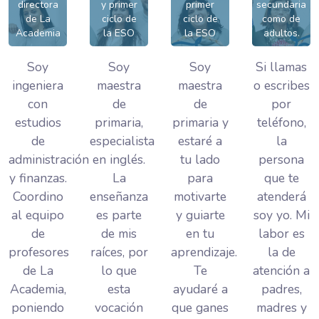
directora
y primer
primer
secundaria
de La
ciclo de
ciclo de
como de
Academia
la ESO
la ESO
adultos.
Soy
Soy
Soy
Si llamas
ingeniera
maestra
maestra
o escribes
con
de
de
por
estudios
primaria,
primaria y
teléfono,
de
especialista
estaré a
la
administración
en inglés.
tu lado
persona
y finanzas.
La
para
que te
Coordino
enseñanza
motivarte
atenderá
al equipo
es parte
y guiarte
soy yo. Mi
de
de mis
en tu
labor es
profesores
raíces, por
aprendizaje.
la de
de La
lo que
Te
atención a
Academia,
esta
ayudaré a
padres,
poniendo
vocación
que ganes
madres y