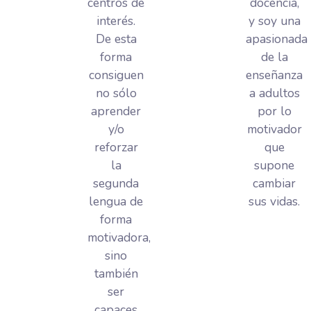
centros de
docencia,
interés.
y soy una
De esta
apasionada
forma
de la
consiguen
enseñanza
no sólo
a adultos
aprender
por lo
y/o
motivador
reforzar
que
la
supone
segunda
cambiar
lengua de
sus vidas.
forma
motivadora,
sino
también
ser
capaces