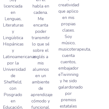
creatividad
licenciada
habla en
que aplico
en
cadena.
en mis
Lenguas,
Me
propias
Literaturas
encanta
clases.
y
poder
Soy
Lingüística
transmitir
músico,
Hispánicas
lo que sé
musicoterapeuta,
y
sobre el
cuenta
Latinoamericanas
inglés a
cuentos,
por la
mis
embajador
Universidad
alumnos
eTwinning
de
en un
y he sido
Sheffield,
ambiente
galardonado
con
de
por
Posgrado
aprendizaje
premios
en
cómodo y
estatales
Educación,
funcional.