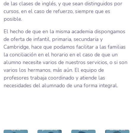
de las clases de inglés, y que sean distinguidos por
cursos, en el caso de refuerzo, siempre que es
posible.
El hecho de que en la misma academia dispongamos
-
de oferta de infantil, primaria, secundaria y
Pilar
Cambridge, hace que podamos facilitar a las familias
-
la conciliación en el horario en el caso de que un
alumno necesite varios de nuestros servicios, o si son
-
Atiende
- Mari
varios los hermanos, más aún. El equipo de
refuerzo
Arancha
escolar
profesores trabaja coordinado y atiende las
Carmen
-
de
necesidades del alumnado de una forma integral.
primaria
-
English
y es
teacher
english
Secretaria
de
teacher
de La
-
inglés
tanto
Academia,
Elena-
de
de
orientadora
infantil,
primaria
y profesora
Es la
primaria
como
tanto de