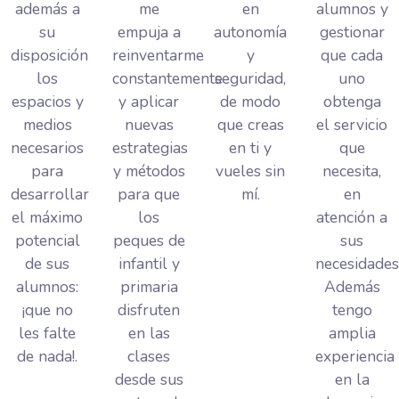
además a
me
en
alumnos y
su
empuja a
autonomía
gestionar
disposición
reinventarme
y
que cada
los
constantemente
seguridad,
uno
espacios y
y aplicar
de modo
obtenga
medios
nuevas
que creas
el servicio
necesarios
estrategias
en ti y
que
para
y métodos
vueles sin
necesita,
desarrollar
para que
mí.
en
el máximo
los
atención a
potencial
peques de
sus
de sus
infantil y
necesidades
alumnos:
primaria
Además
¡que no
disfruten
tengo
les falte
en las
amplia
de nada!.
clases
experiencia
desde sus
en la