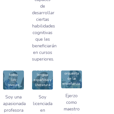
-
de
Ana
desarrollar
ciertas
-
habilidades
-
Coordinadora
cognitivas
-
del
Antonio
que les
departamento
Sarah
-
de inglés,
beneficiarán
-
english
en cursos
Formador
teacher en
de
superiores.
English
todos los
docentes,
teacher
niveles y
hombre-
de
profesora de
orquesta
todos
lengua
de la
los
española y
enseñanza.
niveles
literatura
Ejerzo
Soy una
Soy
como
apasionada
licenciada
maestro
profesora
en