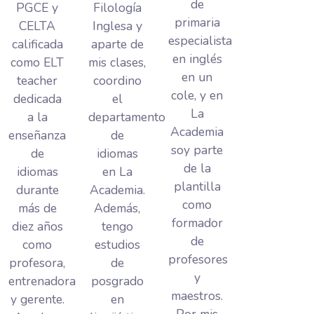
de
PGCE y
Filología
primaria
CELTA
Inglesa y
especialista
calificada
aparte de
en inglés
como ELT
mis clases,
en un
teacher
coordino
cole, y en
dedicada
el
La
a la
departamento
Academia
enseñanza
de
soy parte
de
idiomas
de la
idiomas
en La
plantilla
durante
Academia.
como
más de
Además,
formador
diez años
tengo
de
como
estudios
profesores
profesora,
de
y
entrenadora
posgrado
maestros.
y gerente.
en
Por mis