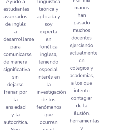
Ayudo a
lingüística
manos
estudiantes
teórica y
han
avanzados
aplicada y
pasado
de inglés
soy
muchos
a
experta
docentes
desarrollarse
en
ejerciendo
para
fonética
actualmente
comunicarse
inglesa,
en
de manera
teniendo
colegios y
significativa
especial
academias,
sin
interés en
a los que
dejarse
la
intento
frenar por
investigación
contagiar
la
de los
de la
ansiedad
fenómenos
ilusión,
y la
que
herramientas
autocrítica.
ocurren
y
Soy
en el